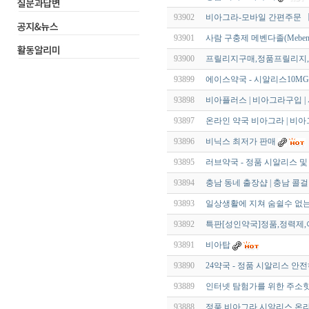
93902
비아그라-모바일 간편주문 【 v
93901
사람 구충제 메벤다졸(Meben
93900
프릴리지구매,정품프릴리지
93899
에이스약국 - 시알리스10M
93898
비아플러스 | 비아그라구입 |
93897
온라인 약국 비아그라 | 비아
93896
비닉스 최저가 판매
93895
러브약국 - 정품 시알리스 및
93894
충남 동네 출장샵 | 충남 콜걸
93893
일상생활에 지쳐 숨쉴수 없는
93892
특판[성인약국]정품,정력제,
93891
비아탑
93890
24약국 - 정품 시알리스 안
93889
인터넷 탐험가를 위한 주소핫
93888
정품 비아그라 시알리스 온